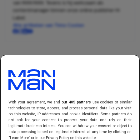
van MAN MAN. Tevens is hij werkzaam als
contentmanager binnen onze online publisher Hi
Label.
Alle artikelen van Timo Coolen
LEES MEER
MODE
With your agreement, we and
our 405 partners
use cookies or similar
technologies to store, access, and process personal data like your visit
Fashion statement of
on this website, IP addresses and cookie identifiers. Some partners do
onzin? Prada verkoopt
not ask for your consent to process your data and rely on their
legitimate business interest. You can withdraw your consent or object to
shirts met vlekken voor €
data processing based on legitimate interest at any time by clicking on
1.650,- (!)
“Learn More” or in our Privacy Policy on this website.