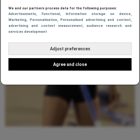
We and our partners process data for the following purposes:
Advertisements
, Functional
, Information storage on device
,
Marketing
, Personalisation
, Personalised advertising and content,
advertising and content measurement, audience research and
services development
Adjust preferences
Agree and close