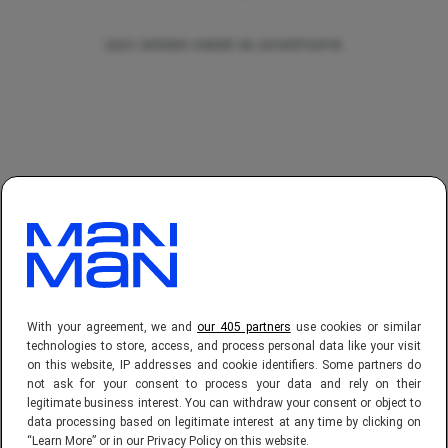
With your agreement, we and
our 405 partners
use cookies or similar
technologies to store, access, and process personal data like your visit
on this website, IP addresses and cookie identifiers. Some partners do
1. Start je reis door Thailand in
not ask for your consent to process your data and rely on their
legitimate business interest. You can withdraw your consent or object to
Bangkok
data processing based on legitimate interest at any time by clicking on
“Learn More” or in our Privacy Policy on this website.