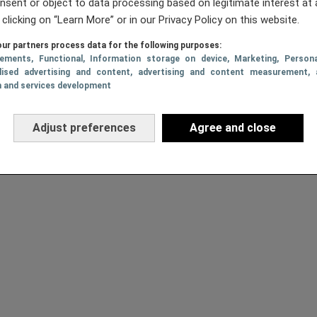
nsent or object to data processing based on legitimate interest at 
 clicking on “Learn More” or in our Privacy Policy on this website.
ur partners process data for the following purposes:
sements
, Functional
, Information storage on device
, Marketing
, Persona
lised advertising and content, advertising and content measurement, 
h and services development
Adjust preferences
Agree and close