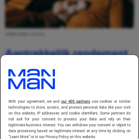
AFBEELDING: ISTOCK
Aantrekkelijk rendement
zonder dagelijks beheer?
Dit is de set-and-forget-
methode
With your agreement, we and
our 405 partners
use cookies or similar
Rik Blokland
technologies to store, access, and process personal data like your visit
on this website, IP addresses and cookie identifiers. Some partners do
23 jul 2026, 19:00
not ask for your consent to process your data and rely on their
Aangepast:
31 jul 2026, 12:51
legitimate business interest. You can withdraw your consent or object to
4 min. leestijd
data processing based on legitimate interest at any time by clicking on
“Learn More” or in our Privacy Policy on this website.