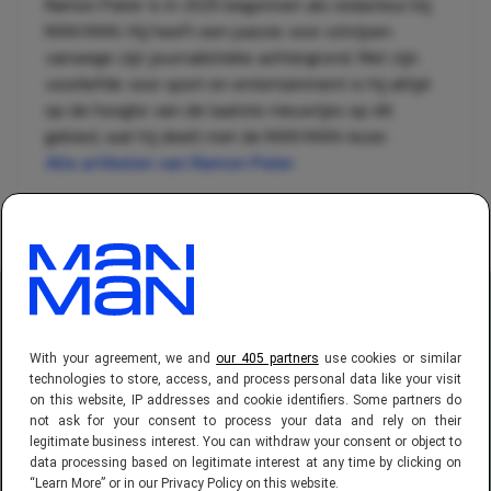
Ramon Pater is in 2025 begonnen als redacteur bij
MAN MAN. Hij heeft een passie voor schrijven
vanwege zijn journalistieke achtergrond. Met zijn
voorliefde voor sport en entertainment is hij altijd
op de hoogte van de laatste nieuwtjes op dit
gebied, wat hij deelt met de MAN MAN-lezer.
Alle artikelen van Ramon Pater
LEES MEER
With your agreement, we and
our 405 partners
use cookies or similar
technologies to store, access, and process personal data like your visit
on this website, IP addresses and cookie identifiers. Some partners do
AUTOMOTIVE
not ask for your consent to process your data and rely on their
legitimate business interest. You can withdraw your consent or object to
Cristiano Ronaldo deelt
data processing based on legitimate interest at any time by clicking on
foto met bizarre
“Learn More” or in our Privacy Policy on this website.