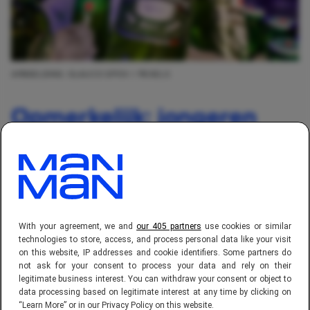
AFBEELDING: GLAUCO EPOV / PEXELS
Opmerkelijk: jongeren
drinken vele malen
minder, maar Heineken
verkoopt juist meer bier
With your agreement, we and
our 405 partners
use cookies or similar
Laukie Klijn
technologies to store, access, and process personal data like your visit
on this website, IP addresses and cookie identifiers. Some partners do
5 aug 2026, 17:00
not ask for your consent to process your data and rely on their
2 min. leestijd
legitimate business interest. You can withdraw your consent or object to
data processing based on legitimate interest at any time by clicking on
“Learn More” or in our Privacy Policy on this website.