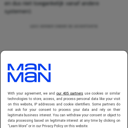
en dus niet toegankelijk vanaf andere
systemen).
With your agreement, we and
our 405 partners
use cookies or similar
technologies to store, access, and process personal data like your visit
on this website, IP addresses and cookie identifiers. Some partners do
not ask for your consent to process your data and rely on their
legitimate business interest. You can withdraw your consent or object to
data processing based on legitimate interest at any time by clicking on
“Learn More” or in our Privacy Policy on this website.