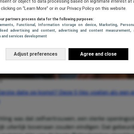
nsent or object to data processing based on legitimate interest at 
 clicking on “Learn More” or in our Privacy Policy on this website.
ur partners process data for the following purposes:
sements
, Functional
, Information storage on device
, Marketing
, Persona
lised advertising and content, advertising and content measurement, 
h and services development
Adjust preferences
Agree and close
IX
Eerste date op komst? Deze 5 tips voelen als een
ting was dat zelfvertrouwen, een sterke openingsz
ijk uiterlijk bovenaan zouden eindigen. Dat gebeurd