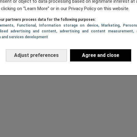
nsent or object to data processing based on legitimate interest at 
 clicking on “Learn More” or in our Privacy Policy on this website.
ur partners process data for the following purposes:
sements
, Functional
, Information storage on device
, Marketing
, Persona
lised advertising and content, advertising and content measurement, 
h and services development
Adjust preferences
Agree and close