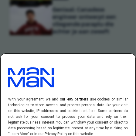
Geniaal: Canadese
engineer ontwerpt een
vliegende paraplu die
achter je aan zweeft
With your agreement, we and
our 405 partners
use cookies or similar
technologies to store, access, and process personal data like your visit
on this website, IP addresses and cookie identifiers. Some partners do
not ask for your consent to process your data and rely on their
legitimate business interest. You can withdraw your consent or object to
data processing based on legitimate interest at any time by clicking on
“Learn More” or in our Privacy Policy on this website.