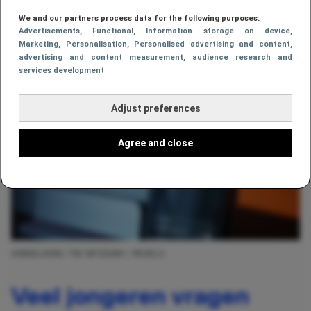
We and our partners process data for the following purposes:
Advertisements
, Functional
, Information storage on device
,
Marketing
, Personalisation
, Personalised advertising and content,
advertising and content measurement, audience research and
services development
Adjust preferences
Agree and close
AFBEELDING: TIM WITZDAM / PEXELS
Veel jongeren vragen