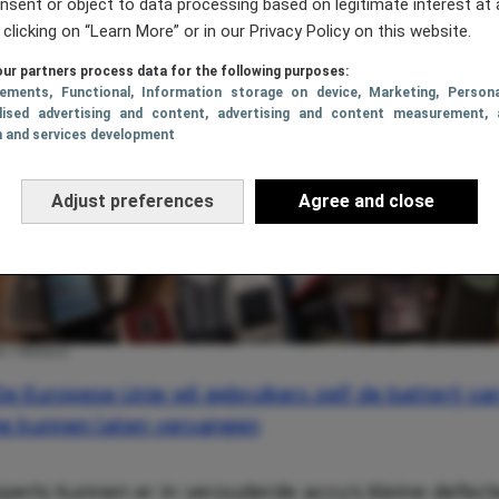
nsent or object to data processing based on legitimate interest at 
 clicking on “Learn More” or in our Privacy Policy on this website.
ur partners process data for the following purposes:
sements
, Functional
, Information storage on device
, Marketing
, Persona
lised advertising and content, advertising and content measurement, 
h and services development
Adjust preferences
Agree and close
N / PEXELS
De Europese Unie wil gebruikers zelf de batterij va
e kunnen laten vervangen
perts kunnen er in verouderde accu’s kleine defec