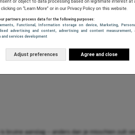
nsent or object to data processing based on legitimate interest at 
 clicking on “Learn More” or in our Privacy Policy on this website.
ur partners process data for the following purposes:
sements
, Functional
, Information storage on device
, Marketing
, Persona
lised advertising and content, advertising and content measurement, 
h and services development
Adjust preferences
Agree and close
is bruine aanslag – anders dan je misschien zult 