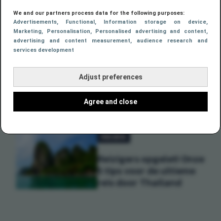
met smaak verbouwd"
We and our partners process data for the following purposes:
Advertisements
, Functional
, Information storage on device
,
Marketing
, Personalisation
, Personalised advertising and content,
advertising and content measurement, audience research and
WONEN
services development
Stijlvolle en zeer luxe
woning met eigen wijnbar
Adjust preferences
staat te koop op Funda
voor 'slechts' € 1.595.000
Agree and close
REIZEN
Reizigers opgelet! Onze
5 tips voor de ultieme
reis door Thailand