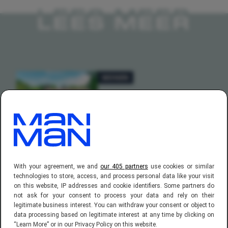
LEES MEER
WONEN
Efteling-achtige villa
op Funda te koop
verschenen voor €
2.150.000
With your agreement, we and
our 405 partners
use cookies or similar
WONEN
technologies to store, access, and process personal data like your visit
on this website, IP addresses and cookie identifiers. Some partners do
Georgina Verbaan koopt
not ask for your consent to process your data and rely on their
legitimate business interest. You can withdraw your consent or object to
charmant appartement in
data processing based on legitimate interest at any time by clicking on
hartje Amsterdam: "Het is
“Learn More” or in our Privacy Policy on this website.