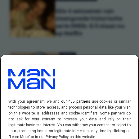
Alle 4 seizoenen van
steengoede historische
serie (IMDb: 8.1) staan nu
op Netflix
TECH
Wat gebeurt er eigenlijk
met je online leven als
je komt te overlijden?
With your agreement, we and
our 405 partners
use cookies or similar
technologies to store, access, and process personal data like your visit
VROUWEN
on this website, IP addresses and cookie identifiers. Some partners do
not ask for your consent to process your data and rely on their
De 'knapste doelvrouw
legitimate business interest. You can withdraw your consent or object to
ter wereld' maakt veel
data processing based on legitimate interest at any time by clicking on
indruk op Instagram
“Learn More” or in our Privacy Policy on this website.