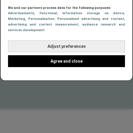
wereldkampioen Lando
Norris zijn
We and our partners process data for the following purposes:
Advertisements
, Functional
, Information storage on device
,
Marketing
, Personalisation
, Personalised advertising and content,
advertising and content measurement, audience research and
CARRIÈRE
services development
Nog geen punten, maar aan
Adjust preferences
aandacht geen gebrek:
nieuw F1-team kreeg
Agree and close
143.000 (!) sollicitaties
binnen