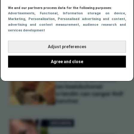
We and our partners process data for the following purposes:
AUTOMOTIVE
Advertisements
, Functional
, Information storage on device
,
Marketing
, Personalisation
, Personalised advertising and content,
Zanger Mart Hoogkamer
advertising and content measurement, audience research and
showt zijn gloednieuwe
services development
BMW M760e van ruim €
200.000 op Instagram
Adjust preferences
Agree and close
VROUWEN
Foto's: dit is de nieuwe
(en beeldschone)
vriendin van zanger Rolf
Sanchez
VROUWEN