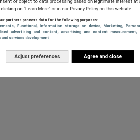
nsent or object to data processing based on legitimate interest at 
 clicking on “Learn More” or in our Privacy Policy on this website.
ur partners process data for the following purposes:
sements
, Functional
, Information storage on device
, Marketing
, Persona
lised advertising and content, advertising and content measurement, 
h and services development
Adjust preferences
Agree and close