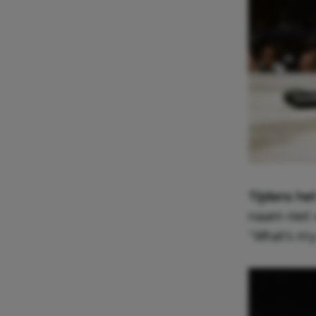
Tijdens he
naam niet 
“What’s m