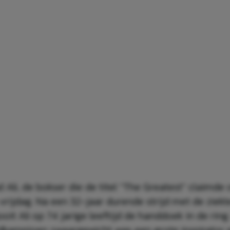
li, de bokser die de titel “The Greatest” claimde 
vrijdag. Na een 32-jaar durende strijd met de ziekt
oit Ali op 74 jarige leeftijd de handdoek in de ring.