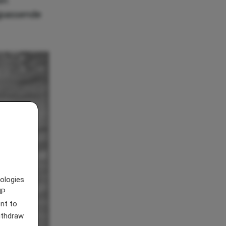
en
jpassende
nologies
IP
nt to
withdraw