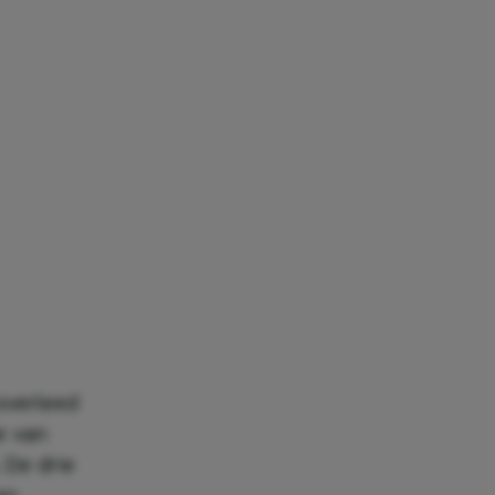
overleed
e van
 De drie