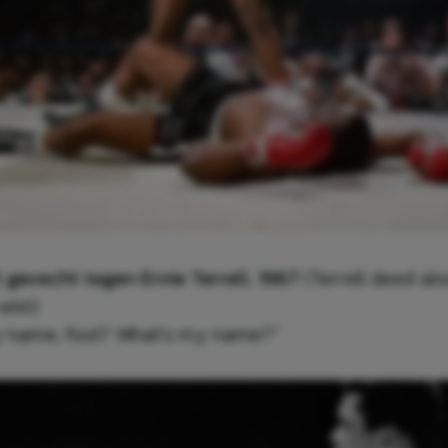
t gevecht tegen Ernie Terrell, 1967
(Terrell deed also
wist)
y name, fool? What’s my name?”