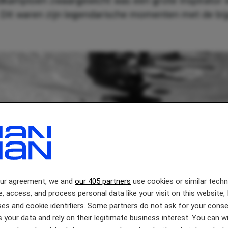
dkampioen zwaargewicht was een grote inspirator 
 Dit waren zijn legendarische momenten met de bi
our agreement, we and
our 405 partners
use cookies or similar tech
e, access, and process personal data like your visit on this website, 
es and cookie identifiers. Some partners do not ask for your conse
 your data and rely on their legitimate business interest. You can 