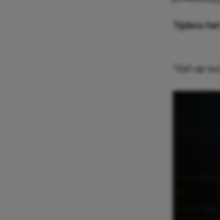
Tijdens he
“Get up suc