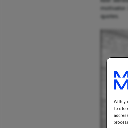
keer werel
motivator.
quotes.
With y
to stor
address
process