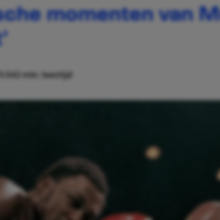
ische momenten van 
’
11:34
2 min. leestijd