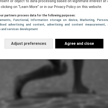
nsent or object to data processing based on legitimate interest at 
 clicking on “Learn More” or in our Privacy Policy on this website.
ur partners process data for the following purposes:
sements
, Functional
, Information storage on device
, Marketing
, Persona
lised advertising and content, advertising and content measurement, 
h and services development
Adjust preferences
Agree and close