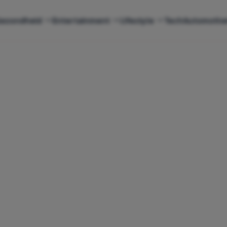
ezondheid
Entertainment
Lifestyle
Tech
Automotiv