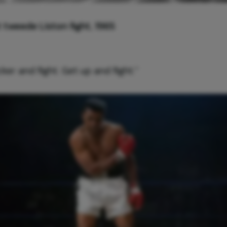
t tweede Liston fight, 1965
ker and fight. Get up and fight.”