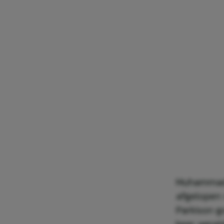
Muhammad A
afgelopen 
Parkison go