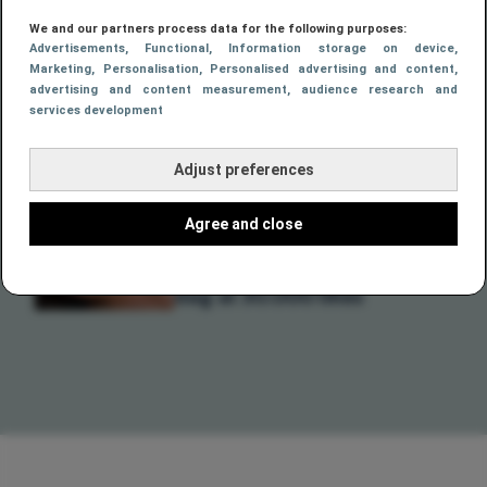
Foto's: dit is de nieuwe
(en beeldschone)
We and our partners process data for the following purposes:
Advertisements
, Functional
, Information storage on device
,
vriendin van zanger Rolf
Marketing
, Personalisation
, Personalised advertising and content,
Sanchez
advertising and content measurement, audience research and
services development
VROUWEN
Adjust preferences
Emma Heesters verovert
Agree and close
Instagram: vakantiefoto's
in bikini krijgen binnen één
dag al 30.000 likes