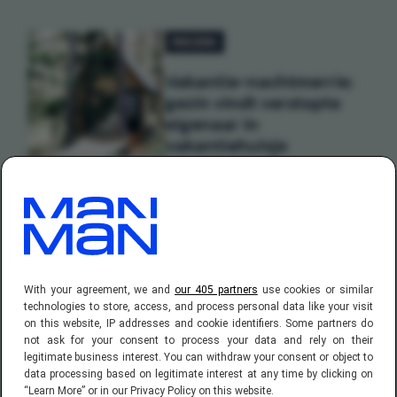
REIZEN
Vakantie-nachtmerrie:
gezin vindt verstopte
eigenaar in
vakantiehuisje
WONEN
Veel Nederlanders
maken deze fout
waardoor het in huis veel
With your agreement, we and
our 405 partners
use cookies or similar
technologies to store, access, and process personal data like your visit
warmer wordt
on this website, IP addresses and cookie identifiers. Some partners do
not ask for your consent to process your data and rely on their
legitimate business interest. You can withdraw your consent or object to
data processing based on legitimate interest at any time by clicking on
WONEN
“Learn More” or in our Privacy Policy on this website.