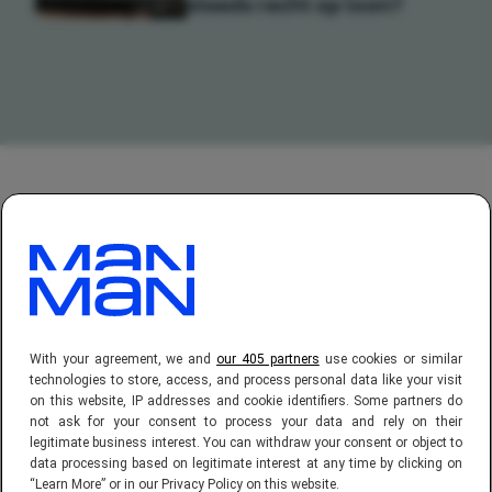
steeds recht op loon?
With your agreement, we and
our 405 partners
use cookies or similar
technologies to store, access, and process personal data like your visit
on this website, IP addresses and cookie identifiers. Some partners do
not ask for your consent to process your data and rely on their
legitimate business interest. You can withdraw your consent or object to
data processing based on legitimate interest at any time by clicking on
“Learn More” or in our Privacy Policy on this website.