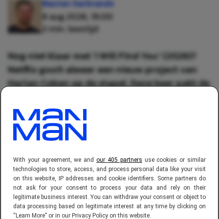
Basten Gerbrands
8 aug 2026, 19:00
2 min. leestijd
Nog niet klaar met 'I Will Find You' (2026)?
Netflix gooit alweer een nieuw project van
Harlan Coben op de stapel. Deze keer pakt de
streamingdienst uit met 'Myron Bolitar',
gebaseerd op de gelijknamige boekenreeks
die Coben zelf zijn "meest dierbare bezit"
noemt. En met deze cast en dit schrijversduo
lijkt het weer een schot in de roos te worden.
With your agreement, we and
our 405 partners
use cookies or similar
technologies to store, access, and process personal data like your visit
on this website, IP addresses and cookie identifiers. Some partners do
not ask for your consent to process your data and rely on their
legitimate business interest. You can withdraw your consent or object to
data processing based on legitimate interest at any time by clicking on
“Learn More” or in our Privacy Policy on this website.