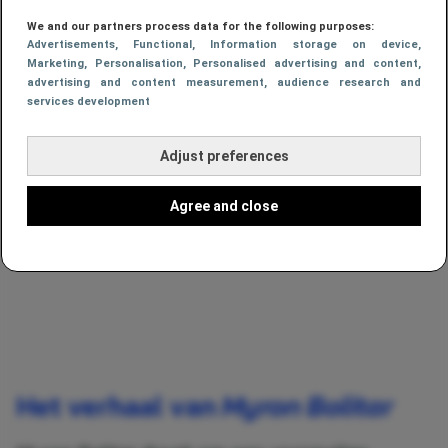
We and our partners process data for the following purposes:
Advertisements
, Functional
, Information storage on device
,
Marketing
, Personalisation
, Personalised advertising and content,
advertising and content measurement, audience research and
services development
Adjust preferences
Agree and close
Het verhaal van
Myron Bolitar