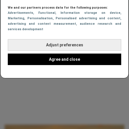
We and our partners process data for the following purposes:
Advertisements
, Functional
, Information storage on device
,
Marketing
, Personalisation
, Personalised advertising and content,
advertising and content measurement, audience research and
services development
Adjust preferences
Agree and close