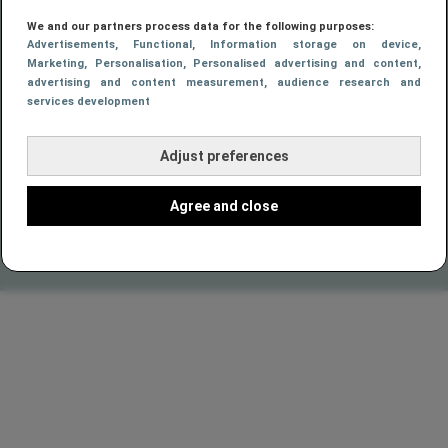
TECH
We and our partners process data for the following purposes:
Advertisements
, Functional
, Information storage on device
,
Schokkend, maar waar:
Marketing
, Personalisation
, Personalised advertising and content,
90% (!) van de
advertising and content measurement, audience research and
services development
Nederlanders herkent
online oplichting niet
altijd
Adjust preferences
Agree and close