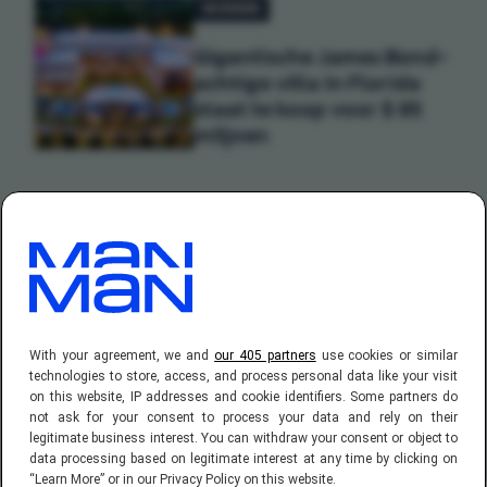
WONEN
Gigantische James Bond-
achtige villa in Florida
staat te koop voor $ 85
miljoen
WONEN
Efteling-achtige villa
op Funda te koop
verschenen voor €
2.150.000
With your agreement, we and
our 405 partners
use cookies or similar
technologies to store, access, and process personal data like your visit
on this website, IP addresses and cookie identifiers. Some partners do
not ask for your consent to process your data and rely on their
legitimate business interest. You can withdraw your consent or object to
data processing based on legitimate interest at any time by clicking on
“Learn More” or in our Privacy Policy on this website.