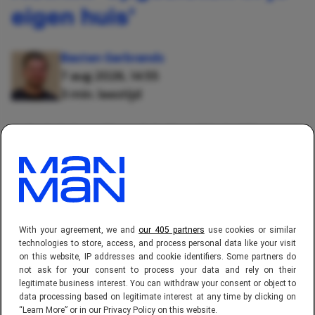
eigen huis’
Basten Gerbrands
7 aug 2026, 14:55
3 min. leestijd
Je huis is je veilige plek. Tenzij je in 'The Last
House' (2026) belandt, want dan wordt je
eigen woonkamer plots je grootste vijand.
Deze nieuwe sciencefiction-thriller staat
wereldwijd op Netflix en het concept alleen
al zorgt voor kippenvel.
With your agreement, we and
our 405 partners
use cookies or similar
technologies to store, access, and process personal data like your visit
on this website, IP addresses and cookie identifiers. Some partners do
not ask for your consent to process your data and rely on their
legitimate business interest. You can withdraw your consent or object to
data processing based on legitimate interest at any time by clicking on
“Learn More” or in our Privacy Policy on this website.