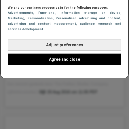
We and our partners process data for the following purposes:
Advertisements
, Functional
, Information storage on device
,
Marketing
, Personalisation
, Personalised advertising and content,
advertising and content measurement, audience research and
services development
Adjust preferences
Agree and close
Een bericht gedeeld door The Feldon Shelter Company
op
(@feldonshelter)
25 Aug 2016 om 11:05 PDT