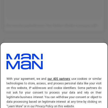
Een bericht gedeeld door The Feldon Shelter Company (@feldonshelter)
With your agreement, we and
our 405 partners
use cookies or similar
technologies to store, access, and process personal data like your visit
on this website, IP addresses and cookie identifiers. Some partners do
not ask for your consent to process your data and rely on their
legitimate business interest. You can withdraw your consent or object to
data processing based on legitimate interest at any time by clicking on
“Learn More” or in our Privacy Policy on this website.