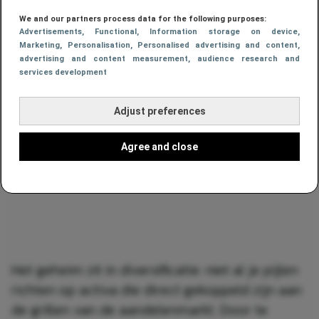
We and our partners process data for the following purposes:
Advertisements
, Functional
, Information storage on device
,
Marketing
, Personalisation
, Personalised advertising and content,
advertising and content measurement, audience research and
services development
Adjust preferences
Agree and close
Het geheim zit in diversificatie: niet al je pijlen
richten op activa die direct gekoppeld zijn aan
de grillen van de aandelenmarkt. Door te