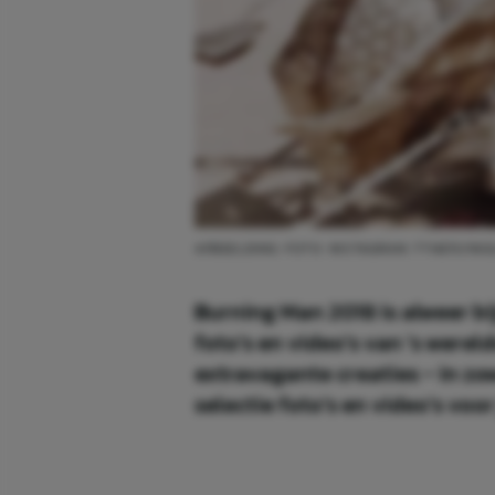
AFBEELDING: FOTO: INSTAGRAM, TTHEFLYIN
Burning Man 2018 is alweer b
foto's en video's van 's werel
extravagante creaties - in z
selectie foto's en video's voor