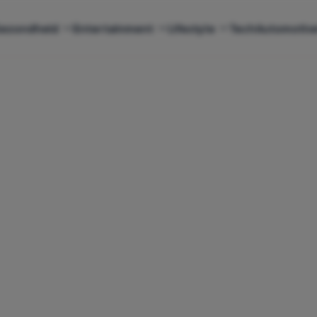
ezondheid
Entertainment
Lifestyle
Tech
Automotiv