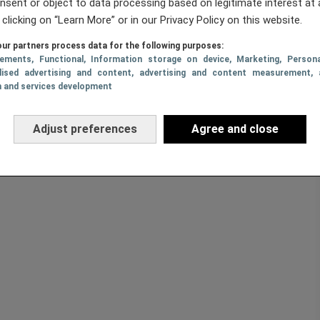
nsent or object to data processing based on legitimate interest at 
 clicking on “Learn More” or in our Privacy Policy on this website.
ur partners process data for the following purposes:
sements
, Functional
, Information storage on device
, Marketing
, Persona
lised advertising and content, advertising and content measurement, 
h and services development
Adjust preferences
Agree and close