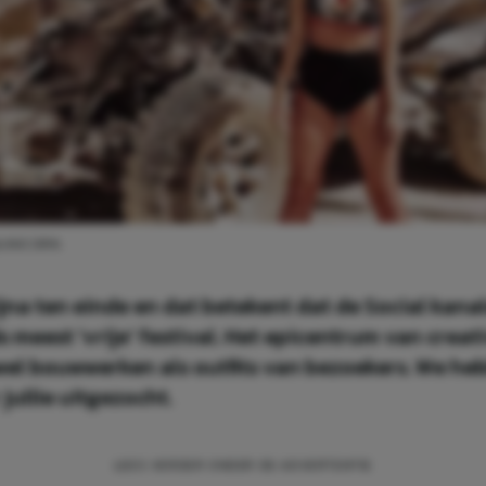
GUNICORN.
ijna ten einde en dat betekent dat de Social kan
ds meest 'vrije' festival. Het epicentrum van crea
owel bouwwerken als outfits van bezoekers. We he
 jullie uitgezocht.