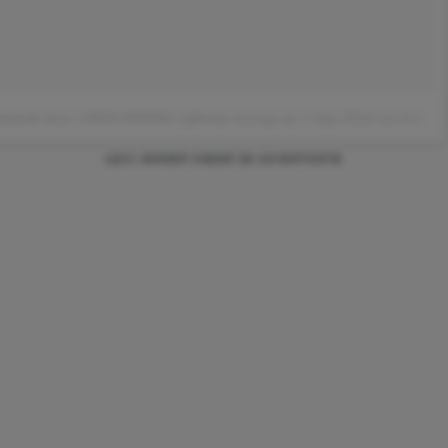
gedeeld door LINDA HERING (@linda.hering)
op
3 Sep 2018 om 6:17 (PDT)