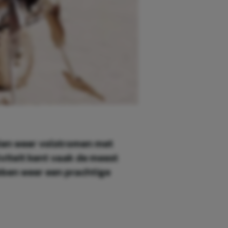
alen weer volstromen met
tiviteit kent vaak de meest
bben weer een prachtige