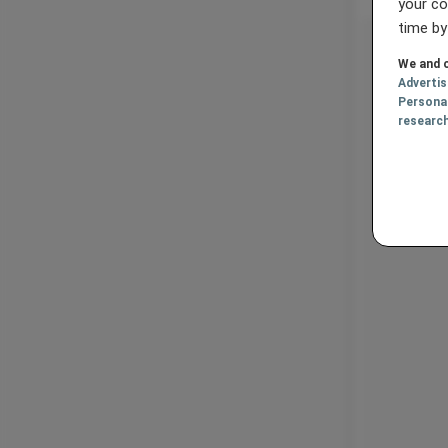
your co
time by
We and o
Adverti
Persona
researc