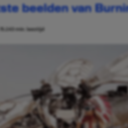
vetste beelden van Bur
15:24
3 min. leestijd