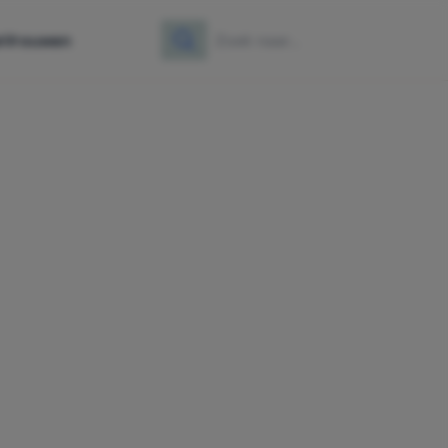
e
Vrouwen
Zoeken
Zoek naar: