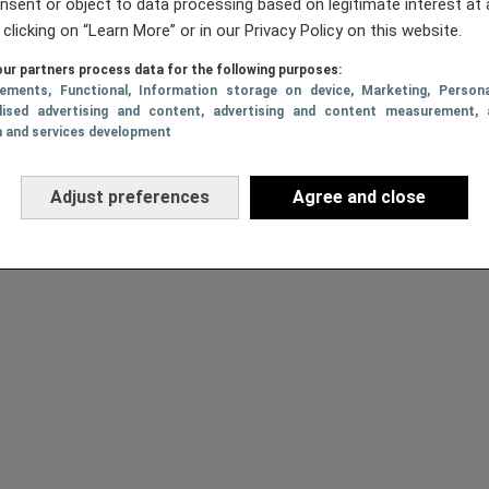
nsent or object to data processing based on legitimate interest at 
 clicking on “Learn More” or in our Privacy Policy on this website.
ur partners process data for the following purposes:
sements
, Functional
, Information storage on device
, Marketing
, Persona
lised advertising and content, advertising and content measurement, 
h and services development
Adjust preferences
Agree and close