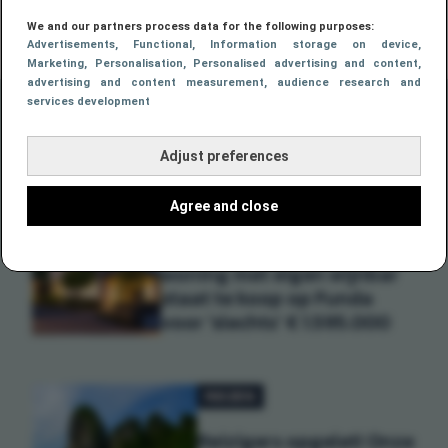
We and our partners process data for the following purposes:
Advertisements
, Functional
, Information storage on device
,
Marketing
, Personalisation
, Personalised advertising and content,
LEES MEER
advertising and content measurement, audience research and
services development
Adjust preferences
WONEN
Agree and close
Stijlvolle en zeer luxe
woning met eigen wijnbar
staat te koop op Funda
voor 'slechts' € 1.595.000
REIZEN
Reizigers opgelet! Onze