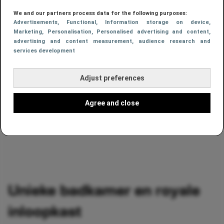
We and our partners process data for the following purposes:
Advertisements
, Functional
, Information storage on device
,
Marketing
, Personalisation
, Personalised advertising and content,
advertising and content measurement, audience research and
services development
Adjust preferences
Agree and close
Unieke badkamer en royale
inloopkast