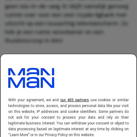
geen sta-in-de-weg. Er blijft namelijk genoeg
ruimte over voor een zeer royale ligbank met
uitzicht op een reusachtig televisiescherm. Zo
heb je een ruime woonkamer en een
thuisbioscoop in één!
With your agreement, we and
our 405 partners
use cookies or similar
technologies to store, access, and process personal data like your visit
on this website, IP addresses and cookie identifiers. Some partners do
not ask for your consent to process your data and rely on their
legitimate business interest. You can withdraw your consent or object to
data processing based on legitimate interest at any time by clicking on
“Learn More” or in our Privacy Policy on this website.