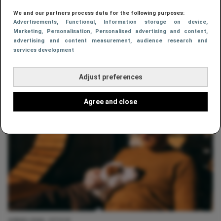
We and our partners process data for the following purposes:
Advertisements
, Functional
, Information storage on device
,
Marketing
, Personalisation
, Personalised advertising and content,
advertising and content measurement, audience research and
services development
Adjust preferences
Agree and close
AFBEELDING: ISTOCK