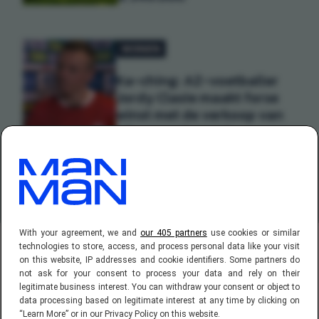
WONEN
Ka-ching: AZ-voetballer
Jordy Clasie maakt forse
winst met de verkoop van
zijn appartement
With your agreement, we and
our 405 partners
use cookies or similar
technologies to store, access, and process personal data like your visit
on this website, IP addresses and cookie identifiers. Some partners do
not ask for your consent to process your data and rely on their
legitimate business interest. You can withdraw your consent or object to
data processing based on legitimate interest at any time by clicking on
“Learn More” or in our Privacy Policy on this website.