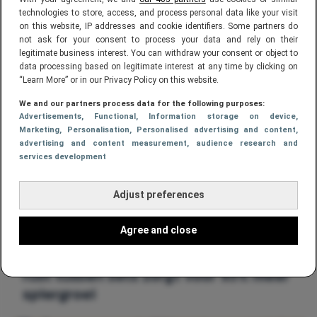
technologies to store, access, and process personal data like your visit
Sporters opgelet: Action komt met 4
on this website, IP addresses and cookie identifiers. Some partners do
not ask for your consent to process your data and rely on their
nieuwe smaken sportsupplementen
legitimate business interest. You can withdraw your consent or object to
data processing based on legitimate interest at any time by clicking on
“Learn More” or in our Privacy Policy on this website.
We and our partners process data for the following purposes:
Advertisements
, Functional
, Information storage on device
,
Marketing
, Personalisation
, Personalised advertising and content,
advertising and content measurement, audience research and
services development
Adjust preferences
GEZONDHEID,
FITNESS
Agree and close
Nieuw onderzoek onthult: 3 minuten
rust tussen sets zorgt voor 93% meer
spiergroei