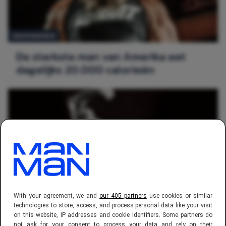
GEZONDHEID
De sterkste man van Amerika eet
dagelijks 20.000 calorieën
With your agreement, we and
our 405 partners
use cookies or similar
GEZONDHEID
technologies to store, access, and process personal data like your visit
on this website, IP addresses and cookie identifiers. Some partners do
De perfecte workout wanneer je niet
not ask for your consent to process your data and rely on their