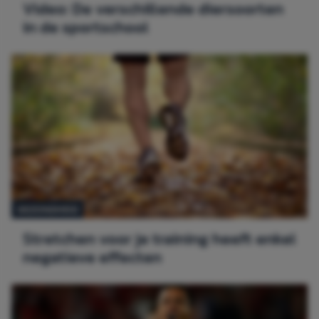
Video: De verschillende diersoorten
in de sportschool
GEZONDHEID
Stretchen voor je training heeft enkel
negatieve effecten