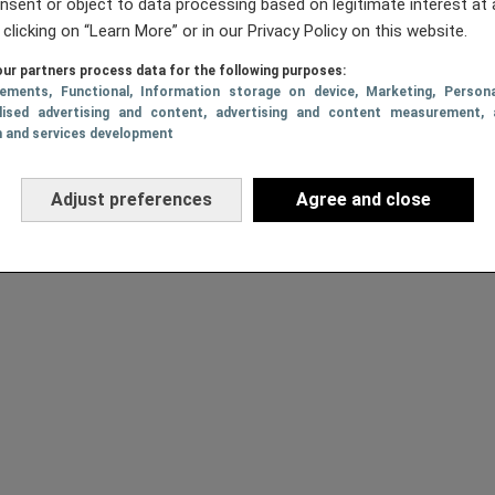
nsent or object to data processing based on legitimate interest at 
 clicking on “Learn More” or in our Privacy Policy on this website.
ur partners process data for the following purposes:
sements
, Functional
, Information storage on device
, Marketing
, Persona
lised advertising and content, advertising and content measurement, 
h and services development
Adjust preferences
Agree and close