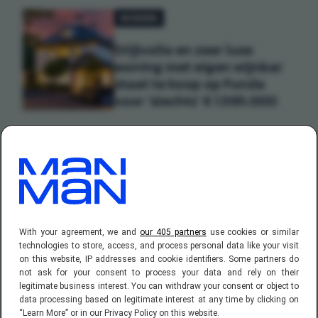
WONEN
Stijlvolle en zeer luxe
woning met eigen wijnbar
staat te koop op Funda
voor 'slechts' € 1.595.000
REIZEN
Reizigers opgelet! Onze
5 tips voor de ultieme
reis door Thailand
With your agreement, we and
our 405 partners
use cookies or similar
technologies to store, access, and process personal data like your visit
on this website, IP addresses and cookie identifiers. Some partners do
RELATIES
not ask for your consent to process your data and rely on their
legitimate business interest. You can withdraw your consent or object to
Vakantie apart? Volgens
data processing based on legitimate interest at any time by clicking on
“Learn More” or in our Privacy Policy on this website.