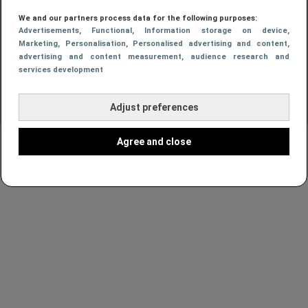
datingapp happn vindt 62%
van de Nederlandse singles
We and our partners process data for the following purposes:
dat dé ultieme relatietest
Advertisements
, Functional
, Information storage on device
,
Marketing
, Personalisation
, Personalised advertising and content,
advertising and content measurement, audience research and
services development
Adjust preferences
Agree and close