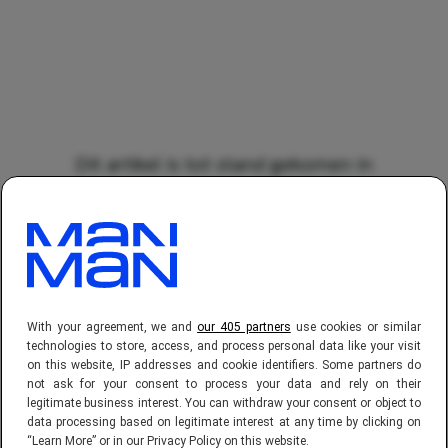
Dit artikel is tot stand gekomen in
samenwerking met Mintos
Waarom we verder kijken dan
aandelen en ETF’s
Aandelen en ETF’s vormen voor veel mensen
With your agreement, we and
our 405 partners
use cookies or similar
technologies to store, access, and process personal data like your visit
een solide basis, maar de traditionele markten
on this website, IP addresses and cookie identifiers. Some partners do
brengen ook de nodige onrust met zich mee.
not ask for your consent to process your data and rely on their
legitimate business interest. You can withdraw your consent or object to
Koersen kunnen flink schommelen en reageren
data processing based on legitimate interest at any time by clicking on
direct op het wereldnieuws. In deze onrustige
“Learn More” or in our Privacy Policy on this website.