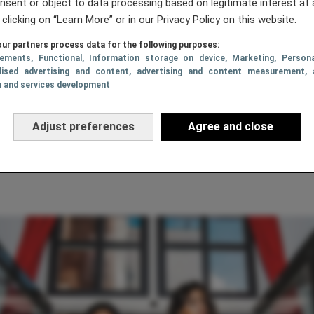
nsent or object to data processing based on legitimate interest at 
 clicking on “Learn More” or in our Privacy Policy on this website.
ur partners process data for the following purposes:
sements
, Functional
, Information storage on device
, Marketing
, Persona
lised advertising and content, advertising and content measurement, 
h and services development
Adjust preferences
Agree and close