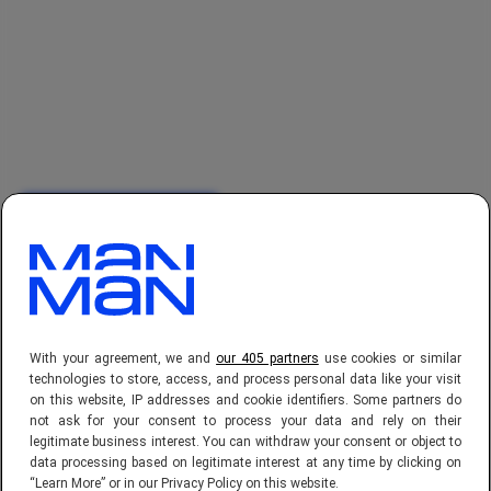
ARTIKEL DELEN
Voeg ons toe als voorkeursbron
With your agreement, we and
our 405 partners
use cookies or similar
technologies to store, access, and process personal data like your visit
INTERIEUR
on this website, IP addresses and cookie identifiers. Some partners do
not ask for your consent to process your data and rely on their
legitimate business interest. You can withdraw your consent or object to
data processing based on legitimate interest at any time by clicking on
“Learn More” or in our Privacy Policy on this website.