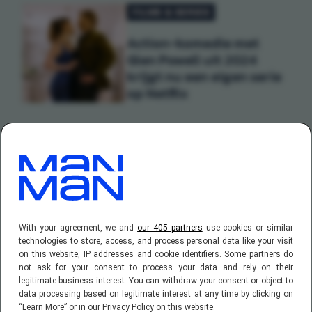
FILMS & SERIES
Action-komedie met
Glen Powell uit 2024
krijgt nu een eigen serie
op Netflix
FILMS & SERIES
Netflix kijktip: Vlaamse
serie valt zéér goed in de
smaak en krijgt een 7,2 op
IMDb
With your agreement, we and
our 405 partners
use cookies or similar
technologies to store, access, and process personal data like your visit
on this website, IP addresses and cookie identifiers. Some partners do
not ask for your consent to process your data and rely on their
FILMS & SERIES
legitimate business interest. You can withdraw your consent or object to
data processing based on legitimate interest at any time by clicking on
Met 104 miljoen kijkers
“Learn More” or in our Privacy Policy on this website.