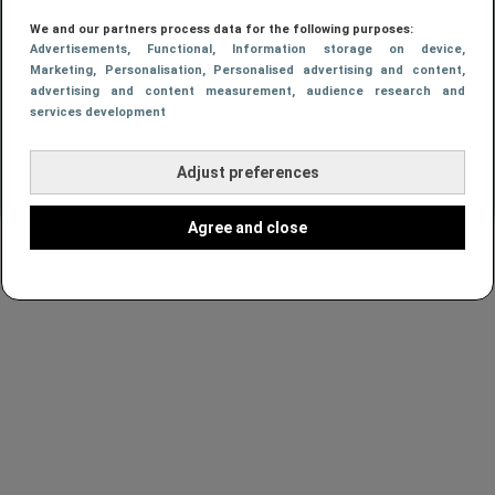
was deze serie dé
We and our partners process data for the following purposes:
Netflix-hit van 2026 tot
Advertisements
, Functional
, Information storage on device
,
nu toe
Marketing
, Personalisation
, Personalised advertising and content,
advertising and content measurement, audience research and
services development
Adjust preferences
Agree and close