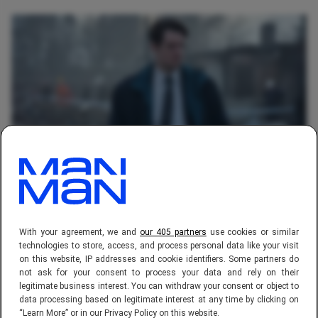
AFBEELDING: THE BOMBING OF PAN AM 103 / NETFLIX
Netflix-kijkers aangedaan
With your agreement, we and
our 405 partners
use cookies or similar
technologies to store, access, and process personal data like your visit
door aangrijpende
on this website, IP addresses and cookie identifiers. Some partners do
not ask for your consent to process your data and rely on their
nieuwe dramaserie: “Het
legitimate business interest. You can withdraw your consent or object to
data processing based on legitimate interest at any time by clicking on
“Learn More” or in our Privacy Policy on this website.