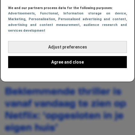
We and our partners process data for the following purposes:
Advertisements
, Functional
, Information storage on device
,
Marketing
, Personalisation
, Personalised advertising and content,
advertising and content measurement, audience research and
services development
Adjust preferences
Agree and close
AFBEELDING: THE LAST HOUSE / NETFLIX
Beklemmende thriller is
vanaf vandaag te zien op
Netflix: ‘opgesloten in je
eigen huis’