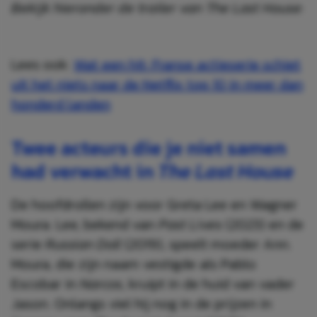
Bekijk hieronder de trailer van The Last House:
Lees ook:
Wat een hit: Franse actieserie schiet
uit het niets naar de Netflix top 10 in meer dan
honderd landen
Twee acteurs die je niet samen
had verwacht in
The Last House
De hoofdrollen zijn voor Greta Lee en Wagner
Moura. Lee, bekend van
Past Lives
(2023) en de
serie
Russian Doll
(2019), speelt moeder Ann.
Moura, die zijn naam vestigde als Pablo
Escobar in
Narcos
, kruipt in de huid van vader
Jason. Onlangs viel hij nog in de prijzen in