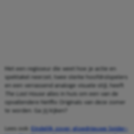
Met een regisseur die weet hoe je actie en
spektakel neerzet, twee sterke hoofdrolspelers
en een verrassend analoge visuele stijl, heeft
The Last House
alles in huis om een van de
opvallendere Netflix Originals van deze zomer
te worden. Ga jij kijken?
Lees ook:
Eindelijk zover: gloednieuwe Spider-