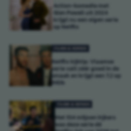
Action-komedie met
Glen Powell uit 2024
krijgt nu een eigen serie
op Netflix
FILMS & SERIES
Netflix kijktip: Vlaamse
serie valt zéér goed in de
smaak en krijgt een 7,2 op
IMDb
FILMS & SERIES
Met 104 miljoen kijkers
was deze serie dé