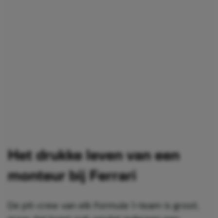
Het drukke leven van een
monteur bij Ferrari
De pit-crew van elk Formule 1-team is groot,