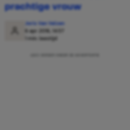
prachtige vrouw
Joris Van Velzen
6 apr 2016, 14:57
1 min. leestijd