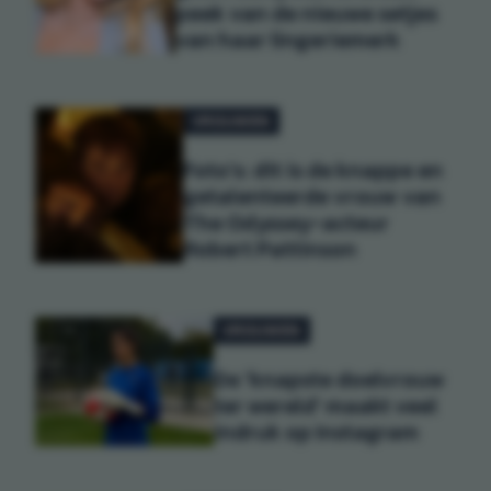
peek van de nieuwe setjes
van haar lingeriemerk
VROUWEN
Foto's: dit is de knappe en
getalenteerde vrouw van
The Odyssey-acteur
Robert Pattinson
VROUWEN
De 'knapste doelvrouw
ter wereld' maakt veel
indruk op Instagram