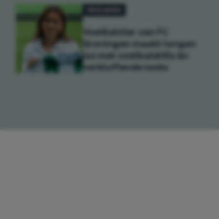
VROUWEN
Voetbalster van FC
Groningen maakt tongen
los met voetbalskills én
verbluffende looks