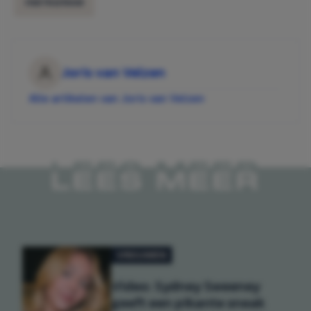
INSTAGRAM
Joris van Velzen
Alle artikelen van Joris van Velzen
LEES MEER
VROUWEN
Video: Sydney Sweeney
geeft een pikante sneak