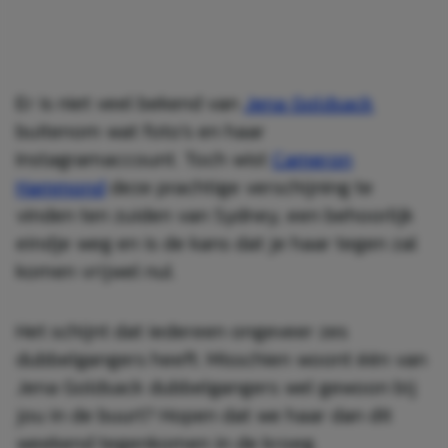
Er is niet veel bekend van
Jena Goldsack
buitenom wat foto’s en haar
Instagramaccount. Toch wist
Cameron
Hammond
deze prachtige verschijning te
vinden ten zuiden van Sydney, een behoorlijk
eindje weg en is de kans dat je haar tegen zal
komen vrijwel nul.
Het schijnt dat iedereen ongeveer zes
dubbelgangers heeft. Misschien woont één van
Jena Goldsack dubbelgangers wel gewoon bij
jou in de buurt? Hopen dat we haar dan dit
weekend tegenkomen in de kroeg.