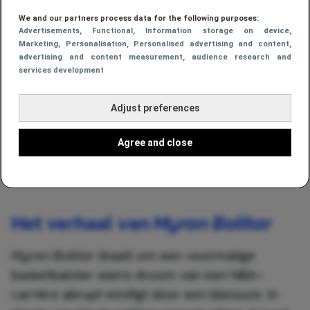
We and our partners process data for the following purposes:
Advertisements
, Functional
, Information storage on device
,
Marketing
, Personalisation
, Personalised advertising and content,
advertising and content measurement, audience research and
services development
Adjust preferences
Agree and close
Het verhaal van
Myron Bolitar
Myron Bolitar
draait om een voormalige
basketbalster wiens droom van een NBA-
carrière abrupt eindigt door een blessure. In