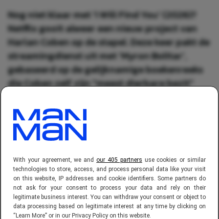
Nog niet klaar met 'I Will Find You' (2026)?
Netflix gooit alweer een nieuw project van
Harlan Coben op de stapel. Deze keer pakt de
streamingdienst uit met 'Myron Bolitar',
gebaseerd op de gelijknamige boekenreeks
die Coben zelf zijn "meest dierbare bezit"
noemt. En met deze cast en dit schrijversduo
lijkt het weer een schot in de roos te worden.
With your agreement, we and
our 405 partners
use cookies or similar
technologies to store, access, and process personal data like your visit
on this website, IP addresses and cookie identifiers. Some partners do
not ask for your consent to process your data and rely on their
legitimate business interest. You can withdraw your consent or object to
data processing based on legitimate interest at any time by clicking on
“Learn More” or in our Privacy Policy on this website.