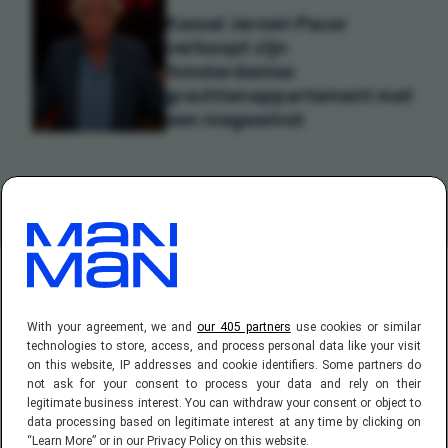
Kassa! Jeroen Pauw
verkoopt zijn
Amsterdamse
grachtenappartement met
een megawinst
With your agreement, we and
our 405 partners
use cookies or similar
technologies to store, access, and process personal data like your visit
on this website, IP addresses and cookie identifiers. Some partners do
not ask for your consent to process your data and rely on their
legitimate business interest. You can withdraw your consent or object to
data processing based on legitimate interest at any time by clicking on
“Learn More” or in our Privacy Policy on this website.