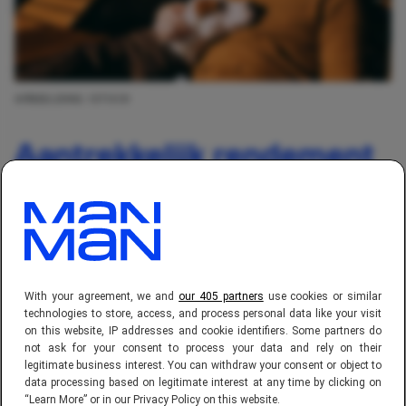
AFBEELDING: ISTOCK
Aantrekkelijk rendement
zonder dagelijks beheer?
Dit is de set-and-forget-
methode
With your agreement, we and
our 405 partners
use cookies or similar
Rik Blokland
technologies to store, access, and process personal data like your visit
23 jul 2026, 19:00
on this website, IP addresses and cookie identifiers. Some partners do
not ask for your consent to process your data and rely on their
Aangepast:
31 jul 2026, 12:51
legitimate business interest. You can withdraw your consent or object to
4 min. leestijd
data processing based on legitimate interest at any time by clicking on
“Learn More” or in our Privacy Policy on this website.