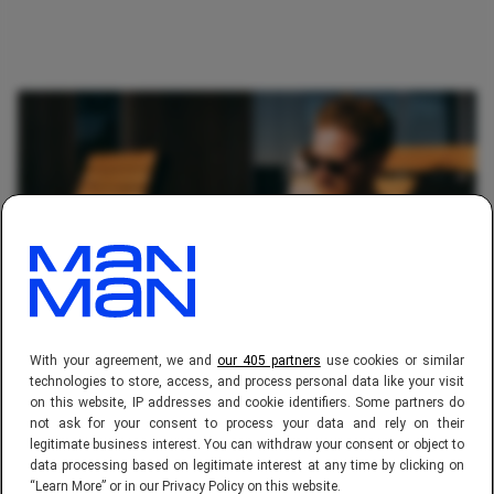
With your agreement, we and
our 405 partners
use cookies or similar
AFBEELDING: ISTOCK
technologies to store, access, and process personal data like your visit
on this website, IP addresses and cookie identifiers. Some partners do
Aantrekkelijk rendement
not ask for your consent to process your data and rely on their
legitimate business interest. You can withdraw your consent or object to
zonder dagelijks beheer?
data processing based on legitimate interest at any time by clicking on
“Learn More” or in our Privacy Policy on this website.