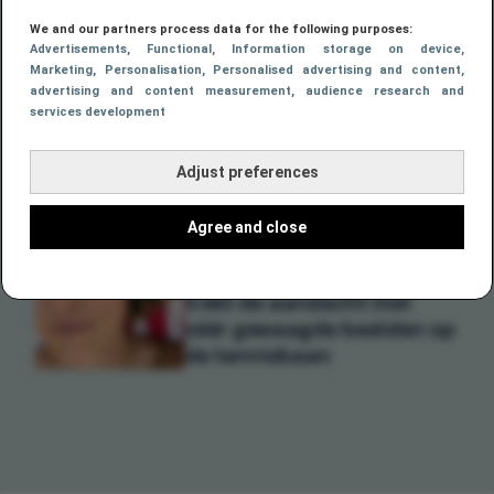
VROUWEN
We and our partners process data for the following purposes:
Advertisements
, Functional
, Information storage on device
,
Emma Heesters verovert
Marketing
, Personalisation
, Personalised advertising and content,
Instagram: vakantiefoto's
advertising and content measurement, audience research and
in bikini krijgen binnen één
services development
dag al 30.000 likes
Adjust preferences
VROUWEN
Agree and close
Foto's: Geraldine Kemper
trekt de aandacht met
zéér gewaagde beelden op
de tennisbaan